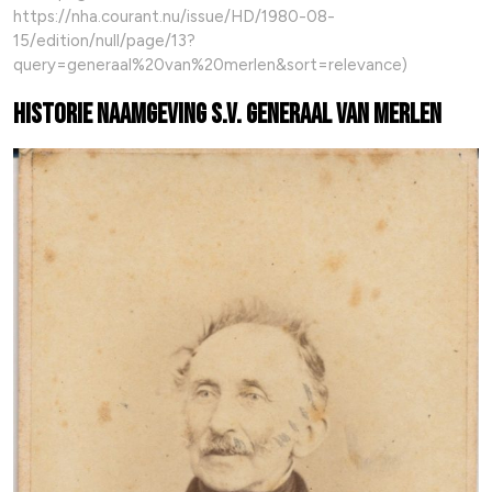
https://nha.courant.nu/issue/HD/1980-08-
15/edition/null/page/13?
query=generaal%20van%20merlen&sort=relevance)
Historie naamgeving S.V. Generaal van Merlen