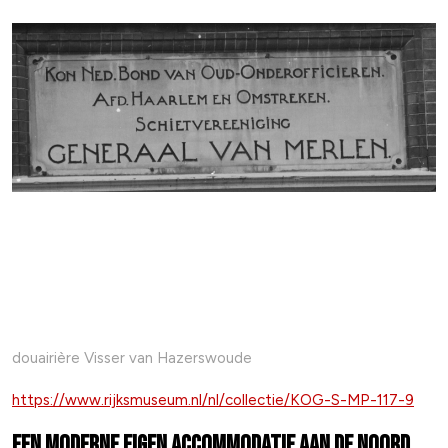
Bron: Noord-Hollands Archief (https://noord-
hollandsarchief.nl/beelden/beeldbankdeboer/detail/16be6c3a-
2a7d-77a5-b45c-f19eaea48b43/media/5503cee3-199a-9ed9-
e604-8e063773af49?
mode=detail&view=horizontal&q=generaal%20van%20merlen
&rows=1&page=11)
douairière Visser van Hazerswoude
https://www.rijksmuseum.nl/nl/collectie/KOG-S-MP-117-9
Een moderne eigen accommodatie aan de Noord