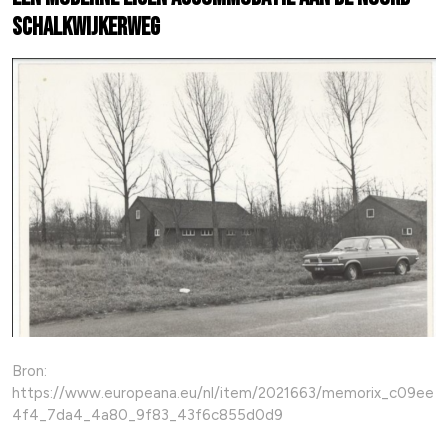
Schalkwijkerweg
Bron:
https://www.europeana.eu/nl/item/2021663/memorix_c09ee
4f4_7da4_4a80_9f83_43f6c855d0d9