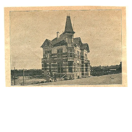
Het gebouw van de schietvereniging Generaal van Merlen aan
de Schouwtjeslaan kwam in 1909 gereed. Het is door
mevrouw Visser van Hazerswoude geschonken aan de
afdeling Haarlem van de Kon. Ned. Bond van Oud-
Onderofficieren
(https://ilibrariana.wordpress.com/2012/02/06/bosbeek-en-
van-merlen/scannen0002-40/)