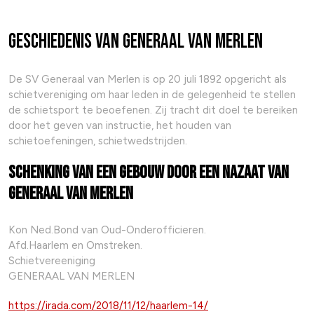
Geschiedenis van Generaal van Merlen
De SV Generaal van Merlen is op 20 juli 1892 opgericht als
schietvereniging om haar leden in de gelegenheid te stellen
de schietsport te beoefenen. Zij tracht dit doel te bereiken
door het geven van instructie, het houden van
schietoefeningen, schietwedstrijden.
Schenking van een gebouw door een nazaat van
Generaal van Merlen
Kon Ned.Bond van Oud-On­der­of­fi­cie­ren.
Afd.Haar­lem en Om­stre­ken.
Schiet­ver­eeni­ging
GENERAAL VAN MER­LEN
https://irada.com/2018/11/12/haarlem-14/