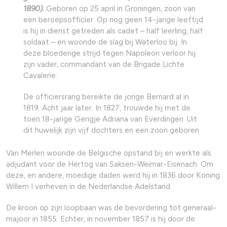
1890).
Geboren op 25 april in Groningen, zoon van
een beroepsofficier. Op nog geen 14-jarige leeftijd
is hij in dienst getreden als cadet – half leerling, half
soldaat – en woonde de slag bij Waterloo bij. In
deze bloederige strijd tegen Napoleon verloor hij
zijn vader, commandant van de Brigade Lichte
Cavalerie.
De officiersrang bereikte de jonge Bernard al in
1819. Acht jaar later. In 1827, trouwde hij met de
toen 18-jarige Gerigje Adriana van Everdingen. Uit
dit huwelijk zijn vijf dochters en een zoon geboren.
Van Merlen woonde de Belgische opstand bij en werkte als
adjudant voor de Hertog van Saksen-Weimar-Eisenach. Om
deze, en andere, moedige daden werd hij in 1836 door Koning
Willem I verheven in de Nederlandse Adelstand.
De kroon op zijn loopbaan was de bevordering tot generaal-
majoor in 1855. Echter, in november 1857 is hij door de